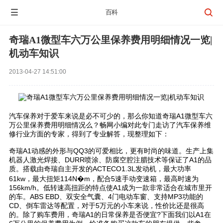


百科
奇瑞A1微型车六万公里保养费用明细情况一览|
机动车知识
2013-04-27 14:51:00
汽车保养对于爱车来说是必不可少的，那么你知道奇瑞A1微型车六
万公里保养费用明细情况么？畅网小编对此专门走访了汽车保养维
修行业方面的专家，得到了专业解答，现整理如下：
奇瑞A1动感的外形与QQ3的可爱相比，更有时尚的味道。生产上集
机器人激光焊接、DURR喷涂、防腐空腔注腊技术等保证了A1的品
质。搭载由奇瑞自主开发的ACTECO1.3L发动机，最大功率
61kw，最大扭矩114N�m，配合5速手动变速箱，最高时速为
156km/h。低转速高扭距的特点使A1成为一款非常适合在城市里开
的车。ABS EBD、双安全气囊、4门电动车窗、支持MP3功能的
CD、倒车雷达等配置，对于5万元的小车来说，性价比还是很高
的。除了购车费用，奇瑞A1的日常保养是否便宜?下面我们以A1在