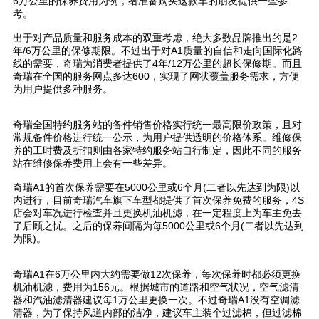
6万公里的保养费用为例，给准备购买这款车的朋友提供一些参
考。
出于对产品质量和服务成本的双重考虑，绝大多数品牌推出的是2
年/6万公里的保修期限。不过出于对A1质量的自信和走向国际化路
线的需要，奇瑞为消费者提供了4年/12万公里的超长保修期。而且
奇瑞在全国的服务网点多达600，实现了网状覆盖服务需求，方便
为用户提供多种服务。
奇瑞全国特约服务站的备件销售价格实行统一最高限价政策，且对
常规备件价格进行统一公示，为用户提供透明的价格体系。维修保
养的工时费及折扣则由各家特约服务站自行制定，因此不同的服务
站在维修保养费用上会有一些差异。
奇瑞A1的首次保养需要在5000公里或6个月(二者以先达到为限)以
内进行，目前奇瑞汽车旗下车型都提供了首次保养免费的服务，4S
店会对车况进行检查并且更换机油机滤，在一定程度上为车主免去
了后顾之忧。之后的保养间隔为每5000公里或6个月(二者以先达到
为限)。
奇瑞A1在6万公里内大约需要做12次保养，每次保养时都必须更换
机油机滤，费用为156元。根据城市的道路和空气状况，空气滤清
器和汽油滤清器建议每1万公里更换一次。不过奇瑞A1没有空调滤
清器，为了保持风道内部的洁净，建议车主装个过滤棉，但过滤棉